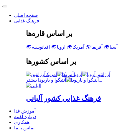
صفحه اصلی
فرهنگ غذایی
بر اساس قاره‌ها
آسیا
🌍
آفریقا
🌎
آمریکا
🌍
اروپا
🌏
اقیانوسیه
🌏
بر اساس کشورها
آرژانتین
آروبا
آمریکا
بیشتر...
آنتیگوا و باربودا
فرهنگ غذایی کشور آلبانی
آموزش غذا
درباره لقمه
همکاری
تماس با ما