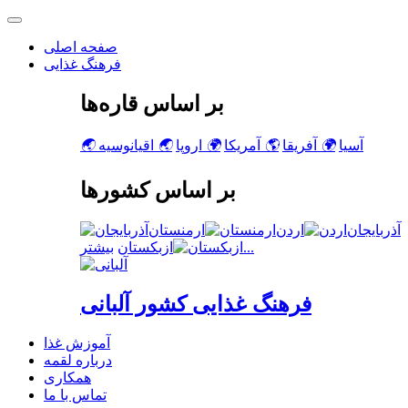
صفحه اصلی
فرهنگ غذایی
بر اساس قاره‌ها
آسیا
🌍
آفریقا
🌎
آمریکا
🌍
اروپا
🌏
اقیانوسیه
🌏
بر اساس کشورها
آذربایجان
اردن
ارمنستان
بیشتر...
ازبکستان
فرهنگ غذایی کشور آلبانی
آموزش غذا
درباره لقمه
همکاری
تماس با ما