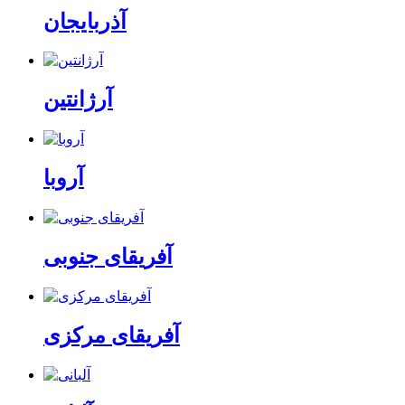
آذربایجان
آرژانتین
آروبا
آفریقای جنوبی
آفریقای مرکزی