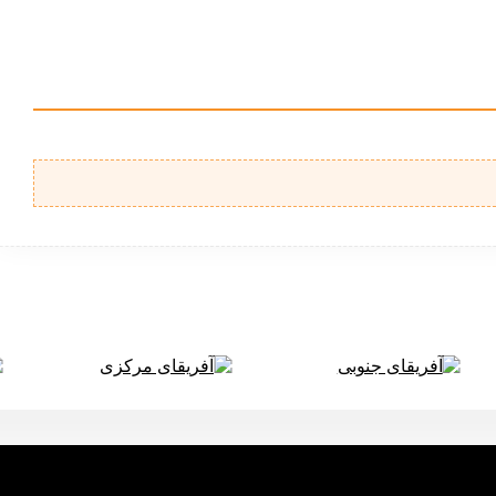
آفریقای جنوبی
آفریقای مرکزی