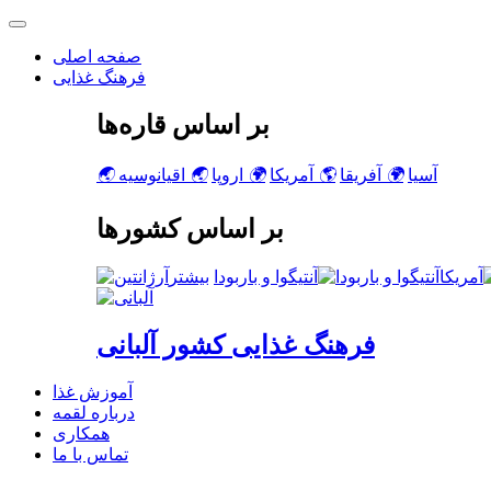
صفحه اصلی
فرهنگ غذایی
بر اساس قاره‌ها
آسیا
🌍
آفریقا
🌎
آمریکا
🌍
اروپا
🌏
اقیانوسیه
🌏
بر اساس کشورها
آمریکا
آنتیگوا و باربودا
فرهنگ غذایی کشور آلبانی
آموزش غذا
درباره لقمه
همکاری
تماس با ما