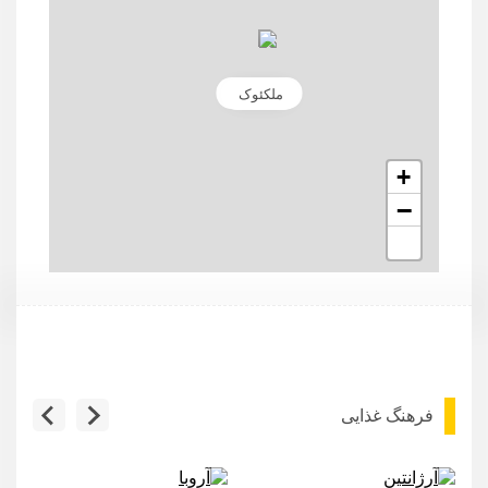
نگرولمود
ملکئوک
+
−
فرهنگ غذایی
آرژانتین
آروبا