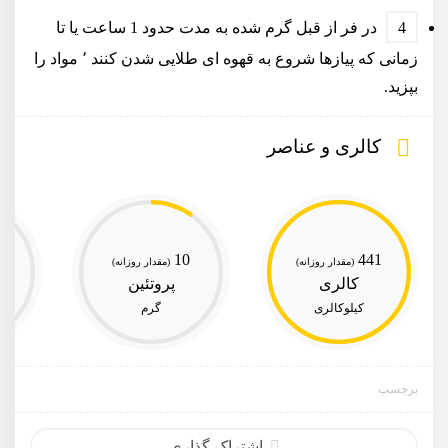
در فر از قبل گرم شده به مدت حدود 1 ساعت یا تا
زمانی که پیازها شروع به قهوه ای طلایی شدن کنند ٬ مواد را
بپزید.
کالری و عناصر
10
441
(مقدار روزانه)
(مقدار روزانه)
کالری
پروتئین
کیلوکالری
گرم
برچسب
اشتراک گذاری