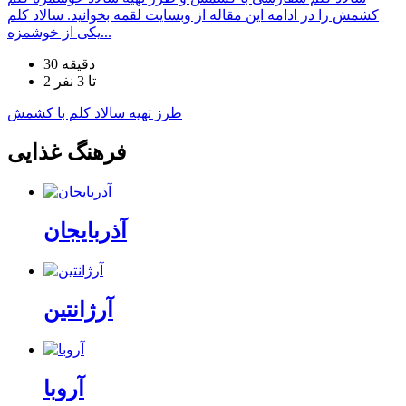
کشمش را در ادامه این مقاله از وبسایت لقمه بخوانید. سالاد کلم
یکی از خوشمزه...
30 دقیقه
2 تا 3 نفر
طرز تهیه سالاد کلم با کشمش
فرهنگ غذایی
آذربایجان
آرژانتین
آروبا