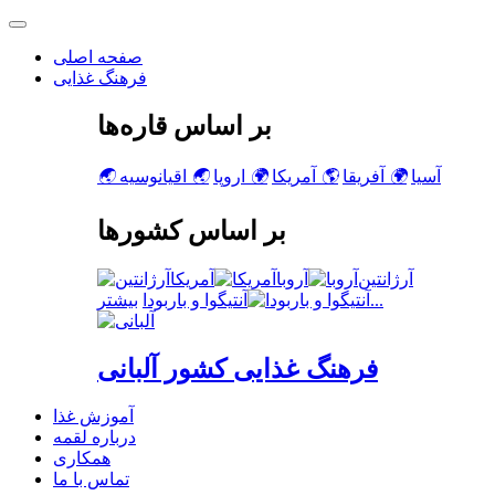
صفحه اصلی
فرهنگ غذایی
بر اساس قاره‌ها
آسیا
🌍
آفریقا
🌎
آمریکا
🌍
اروپا
🌏
اقیانوسیه
🌏
بر اساس کشورها
آرژانتین
آروبا
آمریکا
بیشتر...
آنتیگوا و باربودا
فرهنگ غذایی کشور آلبانی
آموزش غذا
درباره لقمه
همکاری
تماس با ما