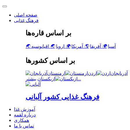
صفحه اصلی
فرهنگ غذایی
بر اساس قاره‌ها
آسیا
🌍
آفریقا
🌎
آمریکا
🌍
اروپا
🌏
اقیانوسیه
🌏
بر اساس کشورها
آذربایجان
اردن
ارمنستان
بیشتر...
ازبکستان
فرهنگ غذایی کشور آلبانی
آموزش غذا
درباره لقمه
همکاری
تماس با ما