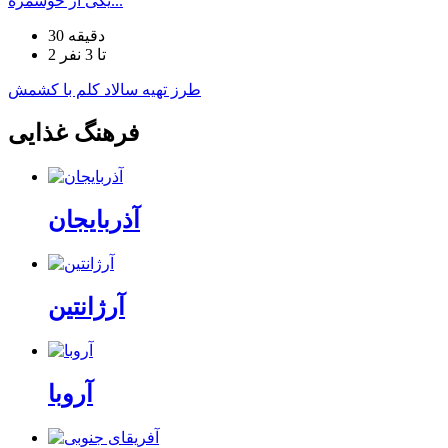
یکی از خوشمزه...
30 دقیقه
2 تا 3 نفر
طرز تهیه سالاد کلم با کشمش
فرهنگ غذایی
آذربایجان
آرژانتین
آروبا