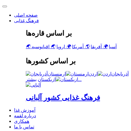
صفحه اصلی
فرهنگ غذایی
بر اساس قاره‌ها
آسیا
🌍
آفریقا
🌎
آمریکا
🌍
اروپا
🌏
اقیانوسیه
🌏
بر اساس کشورها
آذربایجان
اردن
ارمنستان
بیشتر...
ازبکستان
فرهنگ غذایی کشور آلبانی
آموزش غذا
درباره لقمه
همکاری
تماس با ما