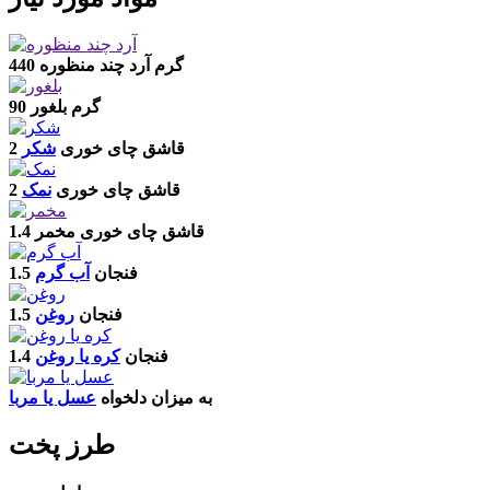
440 گرم
آرد چند منظوره
90 گرم
بلغور
2 قاشق چای خوری
شکر
2 قاشق چای خوری
نمک
1.4 قاشق چای خوری
مخمر
1.5 فنجان
آب گرم
1.5 فنجان
روغن
1.4 فنجان
کره یا روغن
به میزان دلخواه
عسل یا مربا
طرز پخت