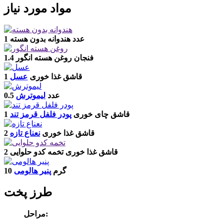
مواد مورد نیاز
1 عدد
هندوانه بدون هسته
1.4 فنجان
روغن هسته انگور
1 قاشق غذا خوری
عسل
0.5 عدد
لیموترش
1 قاشق چای خوری
پودر فلفل قرمز تند
2 قاشق غذا خوری
نعناع تازه
2 قاشق غذا خوری
تخمه کدو حلوایی
10 گرم
پنیر هالومی
طرز پخت
مراحل: