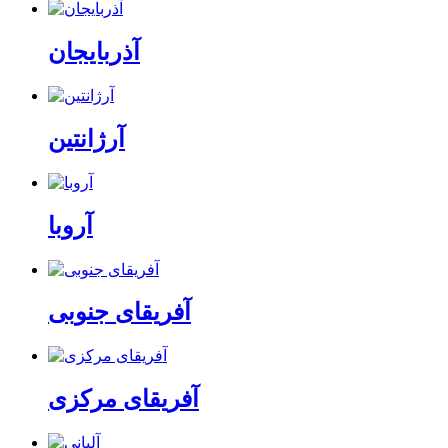
آذربایجان
آرژانتین
آروبا
آفریقای جنوبی
آفریقای مرکزی