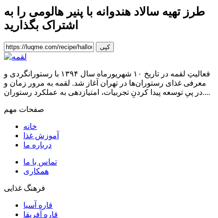
طرز تهیه سالاد هندوانه با پنیر هالومی
را به
اشتراک بگذارید
کپی
فعالیتِ لقمه در تاریخ ۱۰ شهریورماه سال ۱۳۹۴ با رستورانگردی و
معرفی غذای رستوران‌ها در تهران آغاز شد. لقمه به مرور زمان و
در پیِ توسعه پیدا کردنِ تجربیات، امتیازدهی به عملکرد رستوران....
صفحات مهم
خانه
آموزش غذا
درباره ما
تماس با ما
همکاری
فرهنگ غذایی
قاره آسیا
قاره آفریقا