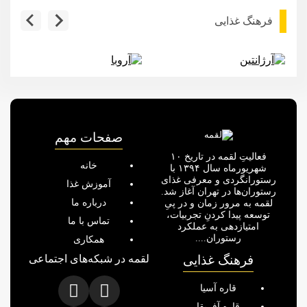
فرهنگ غذایی
آرژانتین
آروبا
…
صفحات مهم
فعالیتِ لقمه در تاریخ ۱۰
خانه
شهریورماه سال ۱۳۹۴ با
رستورانگردی و معرفی غذای
آموزش غذا
رستوران‌ها در تهران آغاز شد.
درباره ما
لقمه به مرور زمان و در پیِ
توسعه پیدا کردنِ تجربیات،
تماس با ما
امتیازدهی به عملکرد
رستوران....
همکاری
فرهنگ غذایی
لقمه در شبکه‌های اجتماعی
قاره آسیا
قاره آفریقا